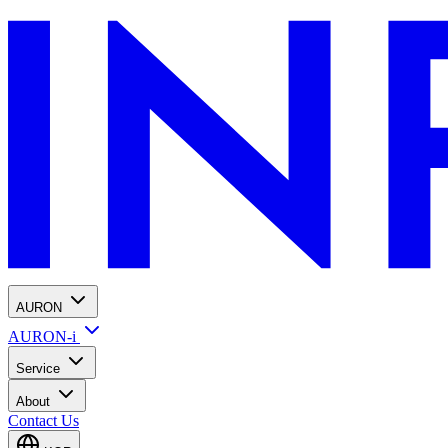
AURON
AURON-i
Service
About
Contact Us