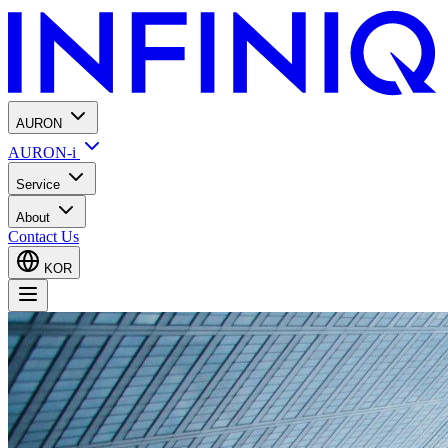
AURON
AURON-i
Service
About
Contact Us
KOR